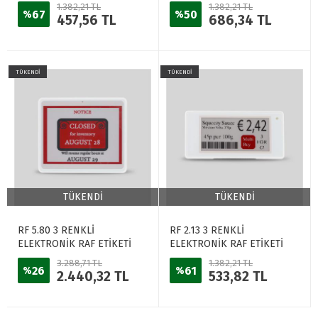
BEYAZ
BEYAZ
1.382,21 TL
1.382,21 TL
67
50
%
%
457,56 TL
686,34 TL
TÜKENDİ
TÜKENDİ
TÜKENDİ
TÜKENDİ
RF 5.80 3 RENKLİ
RF 2.13 3 RENKLİ
ELEKTRONİK RAF ETİKETİ
ELEKTRONİK RAF ETİKETİ
BEYAZ
BEYAZ
3.288,71 TL
1.382,21 TL
26
61
%
%
2.440,32 TL
533,82 TL