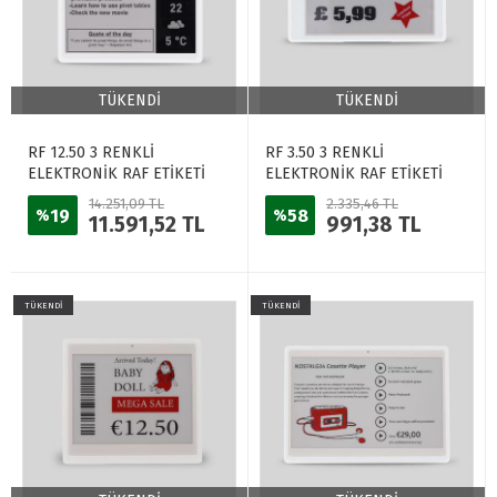
TÜKENDİ
TÜKENDİ
RF 12.50 3 RENKLİ
RF 3.50 3 RENKLİ
ELEKTRONİK RAF ETİKETİ
ELEKTRONİK RAF ETİKETİ
BEYAZ
BEYAZ
14.251,09 TL
2.335,46 TL
19
58
%
%
11.591,52 TL
991,38 TL
TÜKENDİ
TÜKENDİ