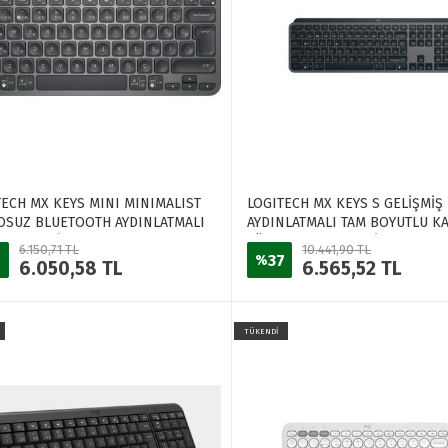
TECH MX KEYS MINI MINIMALIST
LOGITECH MX KEYS S GELİŞMİŞ
OSUZ BLUETOOTH AYDINLATMALI
AYDINLATMALI TAM BOYUTLU K
KLAVYE SİYAH 920-010504
TÜRKÇE Q KLAVYE SİYAH 920-0
6.150,71 TL
10.441,90 TL
37
%
6.050,58 TL
6.565,52 TL
TÜKENDİ