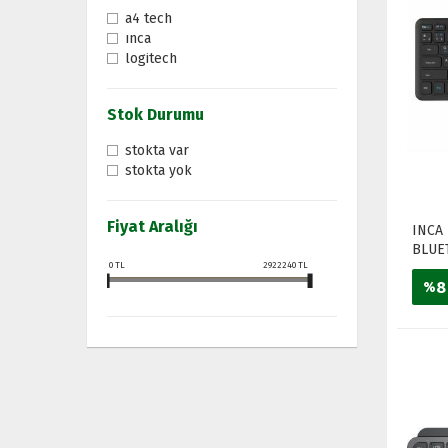
a4 tech
inca
logitech
Stok Durumu
stokta var
stokta yok
Fiyat Aralığı
INCA
BLUE
0
TL
2922240
TL
8
%