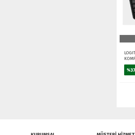
LOGI
KOMP
KLAV
3
%
KURUMSAL
MÜŞTERİ HİZMET