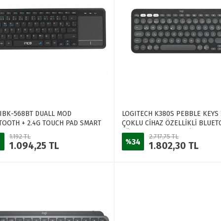
 IBK-568BT DUALL MOD
LOGITECH K380S PEBBLE KEYS 
TOOTH + 2.4G TOUCH PAD SMART
ÇOKLU CİHAZ ÖZELLİKLİ BLUE
TÜRKÇE Q KLAVYE GRİ 920-011
1.192 TL
2.717,75 TL
34
%
1.094,25 TL
1.802,30 TL