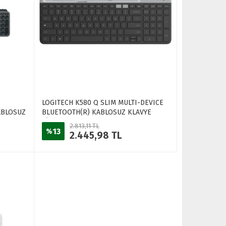
LOGITECH K580 Q SLIM MULTI-DEVICE
ABLOSUZ
BLUETOOTH(R) KABLOSUZ KLAVYE
11594
SİYAH 920-010624
2.813,11 TL
13
%
2.445,98 TL