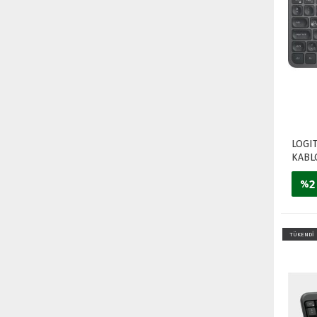
LOGI
KABL
Q TR 
2
%
TÜKENDİ